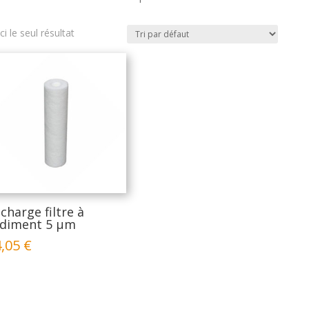
ci le seul résultat
charge filtre à
diment 5 μm
4,05
€