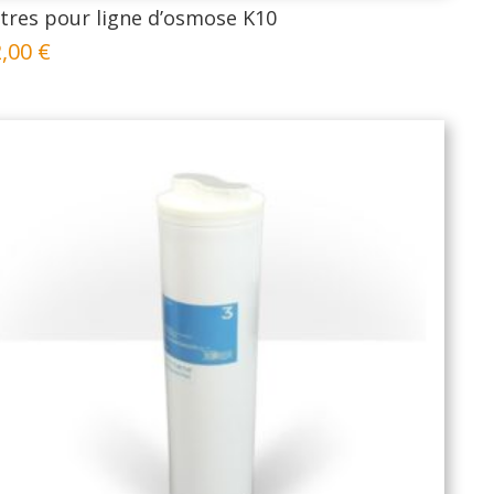
ltres pour ligne d’osmose K10
2,00
€