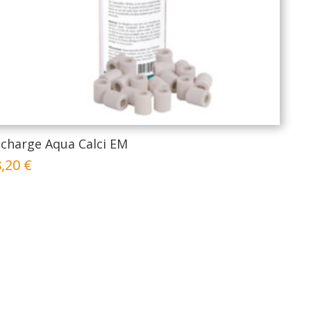
charge Aqua Calci EM
8,20
€