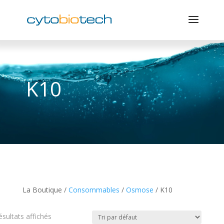
K10
La Boutique /
Consommables
/
Osmose
/ K10
ésultats affichés