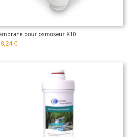
embrane pour osmoseur K10
28,24
€