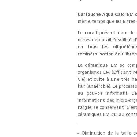
Cartouche Aqua Calci EM 
même temps que les filtres 
Le
corail
présent dans le
mines de
corail fossilisé 
en tous les oligoéléme
reminéralisation équilibrée
La
céramique EM
se compo
organismes EM (Efficient M
Vie) et cuite à une très h
l’air (anaérobie). Le proce
au pouvoir informatif. De
informations des micro-org
l’argile, se conservent. C’e
céramiques EM qui au contac
:
Diminution de la taille d