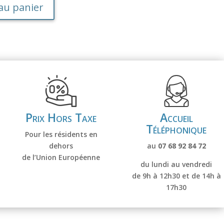
A
au panier
l
t
e
r
n
a
t
i
v
Prix Hors Taxe
Accueil
e
Téléphonique
:
Pour les résidents en
dehors
au
07 68 92 84 72
de l’Union Européenne
du lundi au vendredi
de 9h à 12h30 et de
14h à
17h30