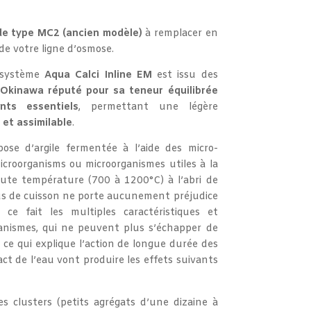
de type MC2 (ancien modèle)
à remplacer en
de votre ligne d’osmose.
 système
Aqua Calci Inline EM
est issu des
d’Okinawa réputé pour sa teneur équilibrée
nts essentiels
, permettant une légère
 et assimilable
.
se d’argile fermentée à l’aide des micro-
icroorganisms ou microorganismes utiles à la
aute température (700 à 1200°C) à l’abri de
ssus de cuisson ne porte aucunement préjudice
 ce fait les multiples caractéristiques et
anismes, qui ne peuvent plus s’échapper de
st ce qui explique l’action de longue durée des
t de l’eau vont produire les effets suivants
es clusters (petits agrégats d’une dizaine à