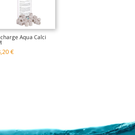
charge Aqua Calci
M
8,20
€