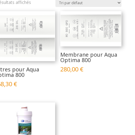
ésultats affichés
Membrane pour Aqua
Optima 800
280,00
€
ltres pour Aqua
tima 800
68,30
€