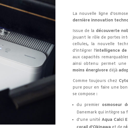
La nouvelle ligne d'osmos
dernière innovation techn
Issue de la
découverte nob
jouant le rôle de portes in
cellules
,
la nouvelle tech
d'intégrer l'
intelligence de
aux capacités remarquable
ainsi obtenu permet un
moins énergivore
déjà
adop
Comme toujours chez
Cyt
pure pour en faire une bon
se compose
:
du premier
osmoseur d
Danemark qui intègre sa 
d'une unité
Aqua Calci
corail d'Okinawa
et de
ré