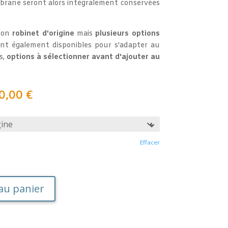
brane seront alors intégralement conservées
son
robinet d'origine
mais
plusieurs options
nt également disponibles pour s'adapter au
s,
options à sélectionner avant d'ajouter au
Plage
0,00
€
de
prix :
1280,00 €
à
Effacer
1590,00 €
au panier
.