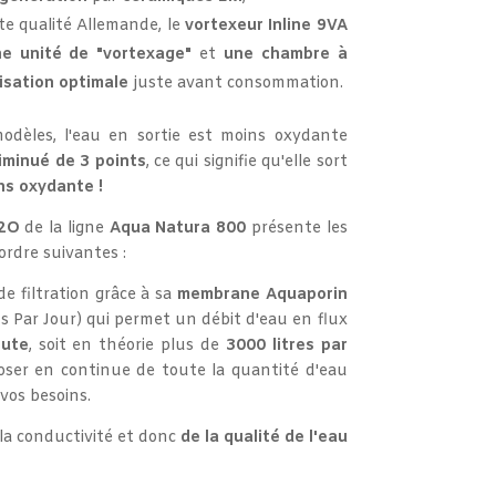
te qualité Allemande, le
vortexeur Inline 9VA
e unité de "vortexage"
et
une chambre à
sation optimale
juste avant consommation.
dèles, l'eau en sortie est moins oxydante
iminué de 3 points
, ce qui signifie qu'elle sort
ns oxydante !
2O
de la ligne
Aqua Natura 800
présente les
ordre suivantes :
de filtration grâce à sa
membrane Aquaporin
s Par Jour) qui permet un débit d'eau en flux
nute
, soit en théorie plus de
3000 litres par
oser en continue de toute la quantité d'eau
vos besoins.
la conductivité et donc
de la qualité de l'eau