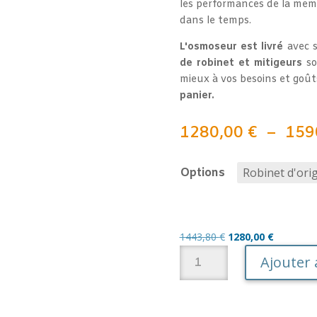
les performances de la mem
dans le temps.
L'osmoseur
est livré
avec 
de robinet et mitigeurs
so
mieux à vos besoins et goût
panier.
1280,00
€
–
159
Options
Le
Le
1443,80
€
1280,00
€
quantité
prix
prix
Ajouter 
de
initial
actuel
Ligne
était :
est :
A
d'osmose
1443,80 €.
1280,00 €
l