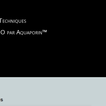
 Techniques
2O par Aquaporin
™