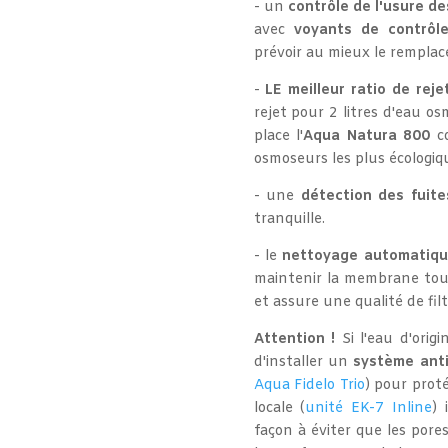
- un
contrôle de l'usure de
avec
voyants de contrôl
prévoir au mieux le rempl
-
LE meilleur ratio de reje
rejet pour 2 litres d'eau o
place l'
Aqua Natura 800
co
osmoseurs les plus écologiq
- une
détection des fuite
tranquille.
- le
nettoyage automatiqu
maintenir la membrane touj
et assure une qualité de fil
Attention !
Si l'eau d'origi
d'installer un
système anti
Aqua Fidelo Trio
) pour prot
locale (
unité EK-7 Inline
) 
façon à éviter que les por