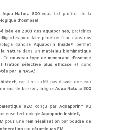
e
Aqua Natura 800
vous fait profiter de la
ologique d'osmose
!
élisée en 2003 des aquaporines,
protéines
telligentes pour faire pénétrer l'eau dans nos
nologie danoise
Aquaporin Inside®
permet
 la Nature
dans un
matériau biomimétique
s
.
Ce
nouveau type de membrane d'osmose
e
filtration sélective plus efficace
et donc
tée par la NASA!
obiotech
, car il ne suffit pas d'avoir une eau
ne eau de boisson
,
la ligne
Aqua Natura 800
omestique a2O
conçu par
Aquaporin™
au
fameuse technologie
Aquaporin Inside®,
 EM
pour une
reminéralisation
par
poudre de
génération
par
céramiques EM
,