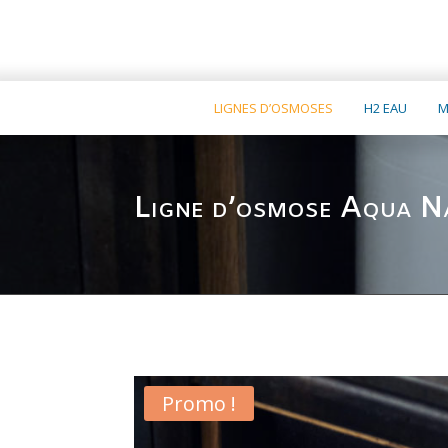
LIGNES D’OSMOSES
H2 EAU
M
Ligne d’osmose Aqua 
Promo !