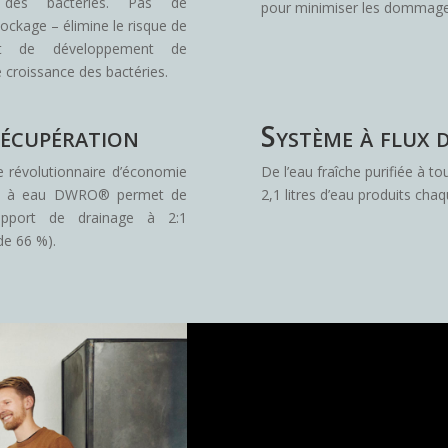
on des bactéries. Pas de
pour minimiser les dommage
tockage – élimine le risque de
et de développement de
e croissance des bactéries.
écupération
Système à flux 
e révolutionnaire d’économie
De l’eau fraîche purifiée à t
tre à eau DWRO® permet de
2,1 litres d’eau produits cha
apport de drainage à 2:1
de 66 %).