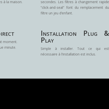
s à la maison.
secondes. Les filtres à changement rapide
”click-and-seal” font du remplacement du
filtre un jeu d’enfant.
direct
Installation Plug &
Play
out moment.
que minute.
Simple à installer. Tout ce qui est
nécessaire à l’installation est inclus.