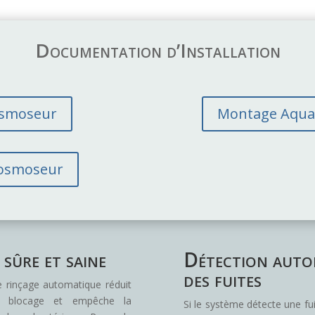
Aqua
t
Natura
e
800
r
Documentation d’Installation
n
a
t
i
 osmoseur
Montage Aqua C
v
e
:
n osmoseur
sûre et saine
Détection auto
des fuites
e rinçage automatique réduit
e blocage et empêche la
Si le système détecte une fuit