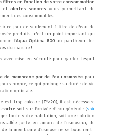
s filtres en fonction de votre consommation
e
et
alertes sonores
vous permettant de
acement des consommables.
t
à ce jour de seulement 1 litre de d'eau de
smosée produits ; c'est un point important qui
mme l'
Aqua Optima 800
au panthéon des
ues du marché !
s
avec mise en sécurité pour garder l'esprit
e de membrane par de l'eau osmosée
pour
ours propre, ce qui prolonge sa durée de vie
tration optimale.
ne est trop calcaire (T°>20), il est nécessaire
-tartre
soit sur l'arrivée d'eau générale (
voir
éger toute votre habitation, soit une solution
installée juste en amont de l'osmoseur, de
es de la membrane d'osmose ne se bouchent ;