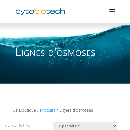
Lignes d'osmoses
La Boutique /
Produits
/ Lignes d'osmoses
ésultats affichés