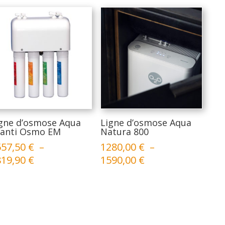
gne d’osmose Aqua
Ligne d’osmose Aqua
anti Osmo EM
Natura 800
557,50
€
–
1280,00
€
–
Plage
Plage
819,90
€
1590,00
€
de
de
prix :
prix :
1557,50 €
1280,00 €
à
à
1819,90 €
1590,00 €