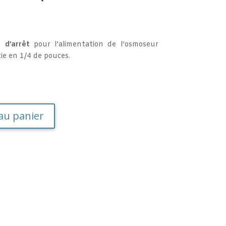
 d’arrêt
pour l’alimentation de l’osmoseur
tie en 1/4 de pouces.
A
au panier
l
t
e
r
n
a
t
i
v