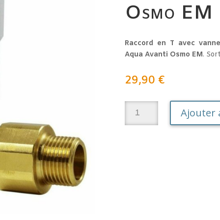
Osmo EM
Raccord en T avec vanne
Aqua Avanti Osmo EM
. Sor
29,90
€
quantité
Ajouter 
de
Raccord
en
T
avec
vanne
d'arrêt
pour
Aqua
Avanti