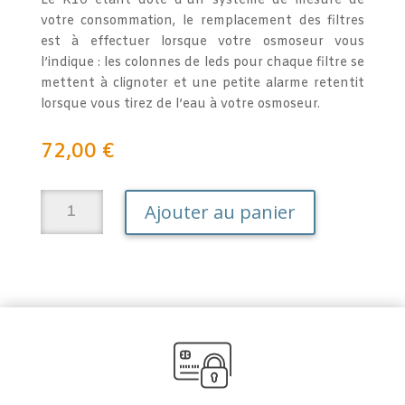
Le K10 étant doté d’un système de mesure de
votre consommation, le remplacement des filtres
est à effectuer lorsque votre osmoseur vous
l’indique : les colonnes de leds pour chaque filtre se
mettent à clignoter et une petite alarme retentit
lorsque vous tirez de l’eau à votre osmoseur.
72,00
€
quantité
A
Ajouter au panier
de
l
Filtres
t
pour
e
ligne
r
d'osmose
n
K10
a
t
i
v