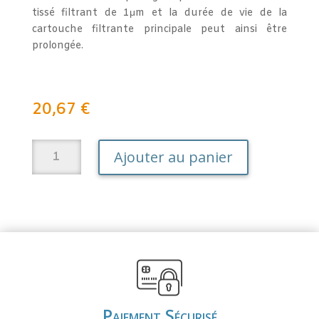
tissé filtrant de 1μm et la durée de vie de la
cartouche filtrante principale peut ainsi être
prolongée.
20,67
€
quantité
A
Ajouter au panier
de
l
Recharge
t
filtre
e
à
r
sédiment
n
Aqua
a
Fidelo
t
10
i
pouces
v
Paiement Sécurisé